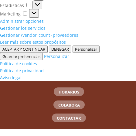
Estadísticas
Estadísticas
Marketing
Marketing
Administrar opciones
Gestionar los servicios
Gestionar {vendor_count} proveedores
Leer más sobre estos propósitos
ACEPTAR Y CONTINUAR
DENEGAR
Personalizar
Personalizar
Guardar preferencias
Política de cookies
Política de privacidad
Aviso legal
HORARIOS
COLABORA
CONTACTAR