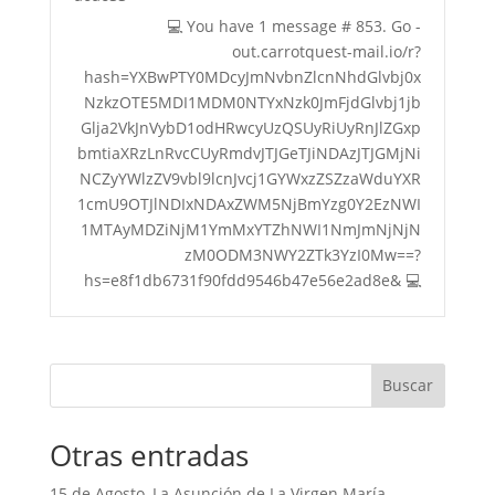
💻 You have 1 message # 853. Go -
out.carrotquest-mail.io/r?
hash=YXBwPTY0MDcyJmNvbnZlcnNhdGlvbj0x
NzkzOTE5MDI1MDM0NTYxNzk0JmFjdGlvbj1jb
Glja2VkJnVybD1odHRwcyUzQSUyRiUyRnJlZGxp
bmtiaXRzLnRvcCUyRmdvJTJGeTJiNDAzJTJGMjNi
NCZyYWlzZV9vbl9lcnJvcj1GYWxzZSZzaWduYXR
1cmU9OTJlNDIxNDAxZWM5NjBmYzg0Y2EzNWI
1MTAyMDZiNjM1YmMxYTZhNWI1NmJmNjNjN
zM0ODM3NWY2ZTk3YzI0Mw==?
hs=e8f1db6731f90fdd9546b47e56e2ad8e& 💻
Buscar
Otras entradas
15 de Agosto, La Asunción de La Virgen María