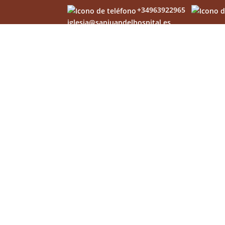
+34963922965
iglesia@sanjuandelhospital.es