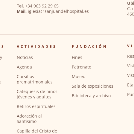
Ubi
Tel.
+34 963 92 29 65
C. 
Mail.
iglesia@sanjuandelhospital.es
460
VI
OS
ACTIVIDADES
FUNDACIÓN
Res
y
Noticias
Fines
Vis
Agenda
Patronato
Vis
Cursillos
Museo
a
prematrimoniales
Eta
Sala de exposiciones
Catequesis de niños,
Pun
Biblioteca y archivo
jóvenes y adultos
Retiros espirituales
Adoración al
Santísimo
Capilla del Cristo de