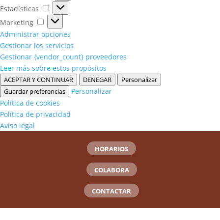
Estadísticas
Estadísticas
Marketing
Marketing
Administrar opciones
Gestionar los servicios
Gestionar {vendor_count} proveedores
Leer más sobre estos propósitos
ACEPTAR Y CONTINUAR
DENEGAR
Personalizar
Personalizar
Guardar preferencias
Política de cookies
Política de privacidad
Aviso legal
HORARIOS
COLABORA
CONTACTAR