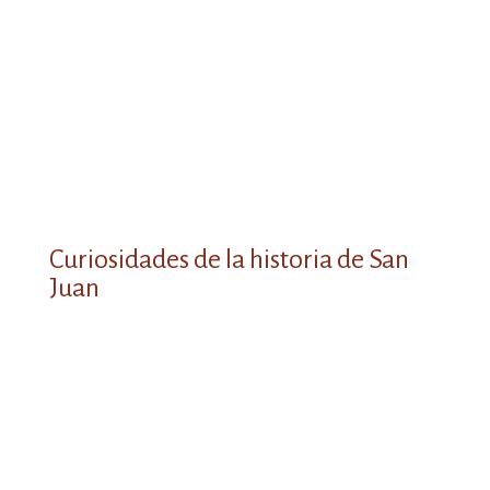
de bienvenida
fotográfica
Curiosidades de la historia de San
Juan
Constanza Hohenstaufen, la Emperatriz
de Grecia que decidió ser enterrada en la