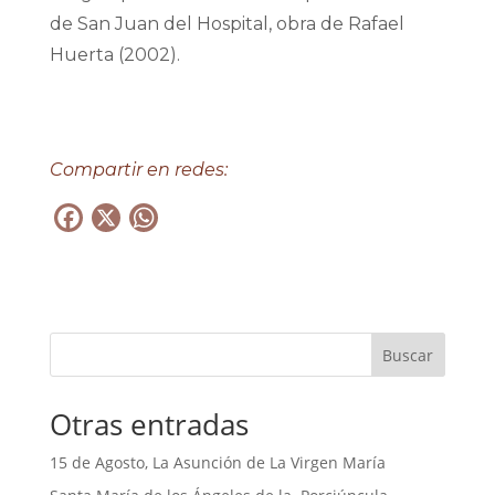
de San Juan del Hospital, obra de Rafael
Huerta (2002).
Compartir en redes:
F
X
W
a
h
c
a
e
t
b
s
Buscar
o
A
o
p
Otras entradas
k
p
15 de Agosto, La Asunción de La Virgen María