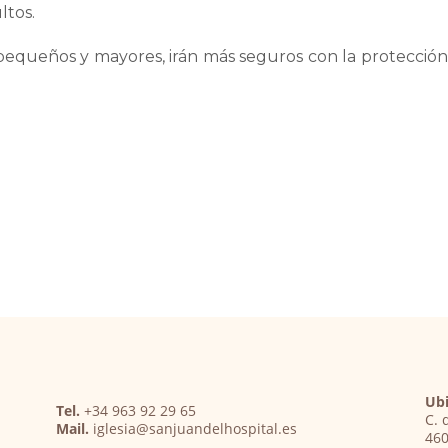
ltos.
equeños y mayores, irán más seguros con la protección
Ubi
Tel.
+34 963 92 29 65
C. 
Mail.
iglesia@sanjuandelhospital.es
460