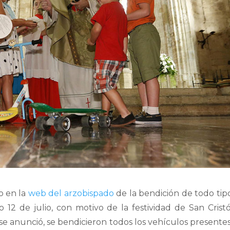
o en la
web del arzobispado
de la bendición de todo tip
12 de julio, con motivo de la festividad de San Cristó
e anunció, se bendicieron todos los vehículos presentes,