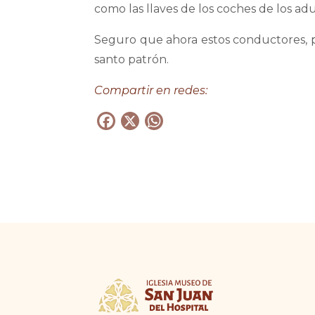
como las llaves de los coches de los adu
Seguro que ahora estos conductores, p
santo patrón.
Compartir en redes:
F
X
W
a
h
c
a
e
t
b
s
o
A
o
p
k
p