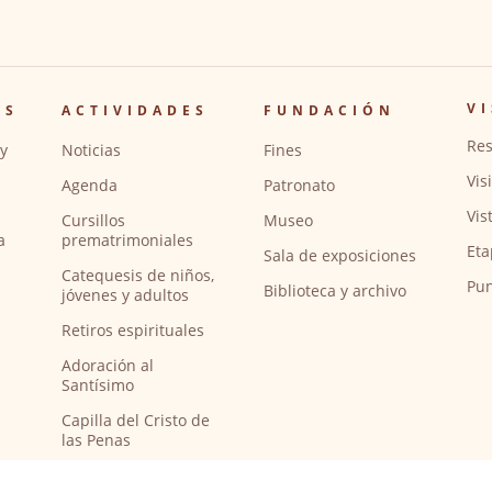
VI
OS
ACTIVIDADES
FUNDACIÓN
Res
y
Noticias
Fines
Vis
Agenda
Patronato
Vis
Cursillos
Museo
a
prematrimoniales
Eta
Sala de exposiciones
Catequesis de niños,
Pun
Biblioteca y archivo
jóvenes y adultos
Retiros espirituales
Adoración al
Santísimo
Capilla del Cristo de
las Penas
Capilla de música