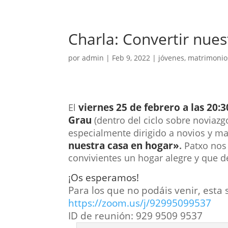
Charla: Convertir nues
por
admin
|
Feb 9, 2022
|
jóvenes
,
matrimonio
viernes 25 de febrero a las 20:3
El
Grau
(dentro del ciclo sobre noviazg
especialmente dirigido a novios y mat
nuestra casa en hogar»
.
Patxo
nos
convivientes un hogar alegre y que d
¡Os esperamos!
Para los que no podáis venir, esta
https://zoom.us/j/92995099537
ID de reunión: 929 9509 9537