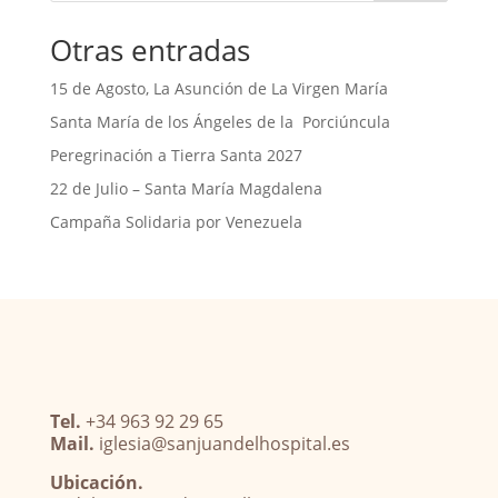
o
s
Otras entradas
k
A
p
15 de Agosto, La Asunción de La Virgen María
p
Santa María de los Ángeles de la Porciúncula
Peregrinación a Tierra Santa 2027
22 de Julio – Santa María Magdalena
Campaña Solidaria por Venezuela
Tel.
+34 963 92 29 65
Mail.
iglesia@sanjuandelhospital.es
Ubicación.