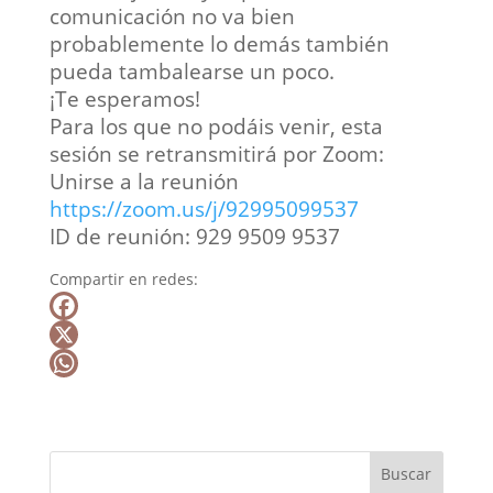
comunicación no va bien
probablemente lo demás también
pueda tambalearse un poco.
¡Te esperamos!
Para los que no podáis venir, esta
sesión se retransmitirá por Zoom:
Unirse a la reunión
https://zoom.us/j/92995099537
ID de reunión: 929 9509 9537
Compartir en redes:
F
a
X
c
W
e
h
b
a
Buscar
o
t