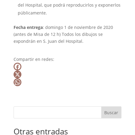
del Hospital, que podrá reproducirlos y exponerlos
públicamente.
Fecha entrega
: domingo 1 de noviembre de 2020
(antes de Misa de 12 h) Todos los dibujos se
expondrán en S. Juan del Hospital.
Compartir en redes:
F
a
X
c
W
e
h
b
a
Buscar
o
t
o
s
Otras entradas
k
A