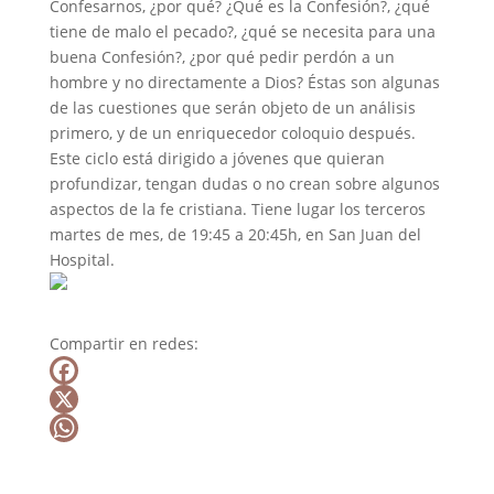
Confesarnos, ¿por qué? ¿Qué es la Confesión?, ¿qué
tiene de malo el pecado?, ¿qué se necesita para una
buena Confesión?, ¿por qué pedir perdón a un
hombre y no directamente a Dios? Éstas son algunas
de las cuestiones que serán objeto de un análisis
primero, y de un enriquecedor coloquio después.
Este ciclo está dirigido a jóvenes que quieran
profundizar, tengan dudas o no crean sobre algunos
aspectos de la fe cristiana. Tiene lugar los terceros
martes de mes, de 19:45 a 20:45h, en San Juan del
Hospital.
Compartir en redes:
F
a
X
c
W
e
h