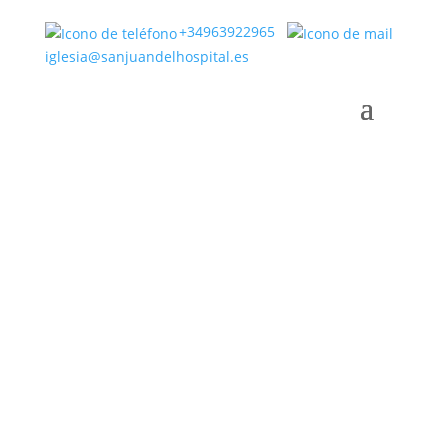
+34963922965
iglesia@sanjuandelhospital.es