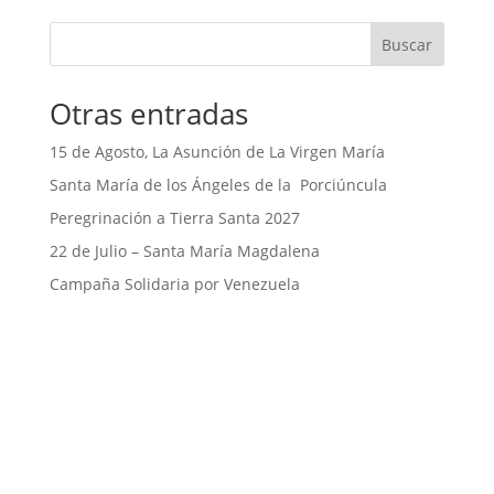
b
a
Buscar
o
t
o
s
Otras entradas
k
A
p
15 de Agosto, La Asunción de La Virgen María
p
Santa María de los Ángeles de la Porciúncula
Peregrinación a Tierra Santa 2027
22 de Julio – Santa María Magdalena
Campaña Solidaria por Venezuela