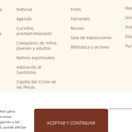
Res
y
Noticias
Fines
Vis
Agenda
Patronato
Vis
Cursillos
Museo
a
prematrimoniales
Eta
Sala de exposiciones
Catequesis de niños,
Pun
Biblioteca y archivo
jóvenes y adultos
Retiros espirituales
Adoración al
Santísimo
Capilla del Cristo de
las Penas
Capilla de música
Bendición de
peregrinos del
okies para
Camino de Santiago
de estas
gación o las
ACEPTAR Y CONTINUAR
to, puede afectar