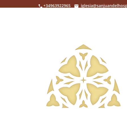
+34963922965
iglesia@sanjuandelhosp