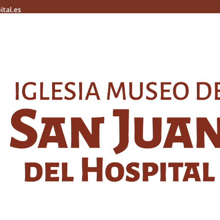
ital.es