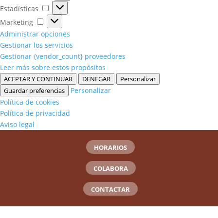
Estadísticas
Estadísticas
Marketing
Marketing
Administrar opciones
Gestionar los servicios
Gestionar {vendor_count} proveedores
Leer más sobre estos propósitos
ACEPTAR Y CONTINUAR
DENEGAR
Personalizar
Personalizar
Guardar preferencias
Política de cookies
Política de privacidad
Aviso legal
HORARIOS
COLABORA
CONTACTAR