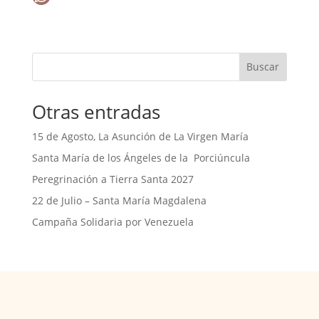
c
W
e
h
b
a
Buscar
o
t
o
s
Otras entradas
k
A
p
15 de Agosto, La Asunción de La Virgen María
p
Santa María de los Ángeles de la Porciúncula
Peregrinación a Tierra Santa 2027
22 de Julio – Santa María Magdalena
Campaña Solidaria por Venezuela