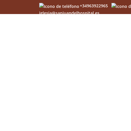
+34963922965
iglesia@sanjuandelhospital.es