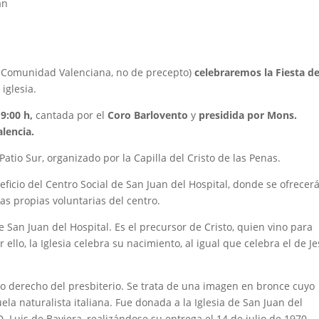
an
a Comunidad Valenciana, no de precepto)
celebraremos la Fiesta de
 iglesia.
9:00 h,
cantada por el
Coro Barlovento
y
presidida por Mons.
lencia.
 Patio Sur, organizado por la Capilla del Cristo de las Penas.
icio del Centro Social de San Juan del Hospital, donde se ofrecer
as propias voluntarias del centro.
e San Juan del Hospital. Es el precursor de Cristo, quien vino para
ello, la Iglesia celebra su nacimiento, al igual que celebra el de Je
do derecho del presbiterio. Se trata de una imagen en bronce cuyo
cuela naturalista italiana. Fue donada a la Iglesia de San Juan del
. Luis de Baviera, realizándose su entrega el 14 de julio de 1970.