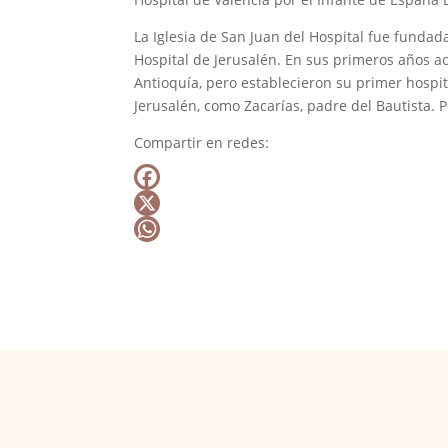
La Iglesia de San Juan del Hospital fue fundad
Hospital de Jerusalén. En sus primeros años a
Antioquía, pero establecieron su primer hospit
Jerusalén, como Zacarías, padre del Bautista.
Compartir en redes:
F
a
X
c
W
e
h
b
a
o
t
o
s
k
A
p
p