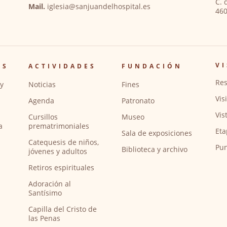
C. 
Mail.
iglesia@sanjuandelhospital.es
460
VI
OS
ACTIVIDADES
FUNDACIÓN
Res
y
Noticias
Fines
Vis
Agenda
Patronato
Vis
Cursillos
Museo
a
prematrimoniales
Eta
Sala de exposiciones
Catequesis de niños,
Pun
Biblioteca y archivo
jóvenes y adultos
Retiros espirituales
Adoración al
Santísimo
Capilla del Cristo de
las Penas