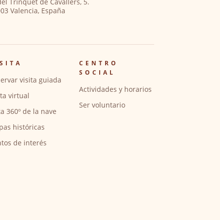
del Trinquet de Cavallers, 5.
03 Valencia, España
SITA
CENTRO
SOCIAL
ervar visita guiada
Actividades y horarios
ita virtual
Ser voluntario
ta 360º de la nave
pas históricas
tos de interés