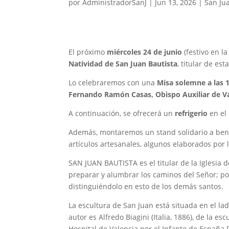
por
AdministradorSanJ
|
Jun 13, 2026
|
San Ju
El próximo
miércoles 24 de junio
(festivo en l
Natividad de San Juan Bautista
, titular de esta
Lo celebraremos con una
Misa solemne a las 1
Fernando Ramón Casas, Obispo Auxiliar de Va
A continuación, se ofrecerá un
refrigerio
en el
Además, montaremos un stand solidario a benef
artículos artesanales, algunos elaborados por l
SAN JUAN BAUTISTA es el titular de la Iglesia d
preparar y alumbrar los caminos del Señor; por 
distinguiéndolo en esto de los demás santos.
La escultura de San Juan está situada en el la
autor es Alfredo Biagini (Italia, 1886), de la es
Hospital de Valencia por el Infante de España D