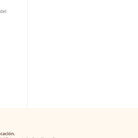
 del
cación.