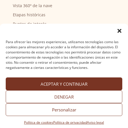
Vista 360º de la nave
Etapas históricas
Puntos de interés
CENTRO SOCIAL
Para ofrecer las mejores experiencias, utilizamos tecnologías como las
cookies para almacenar y/o acceder a la información del dispositivo. El
Actividades y horarios
consentimiento de estas tecnologías nos permitirá procesar datos como
el comportamiento de navegación o las identificaciones únicas en este
Ser voluntario
sitio. No consentir o retirar el consentimiento, puede afectar
negativamente a ciertas características y funciones.
ACEPTAR Y CONTINUAR
Aviso legal
·
Política de privacidad
·
Política de
cookies
·
Accesibilidad
Diseño web Nuntium Comunicación
DENEGAR
Personalizar
Política de cookies
Política de privacidad
Aviso legal