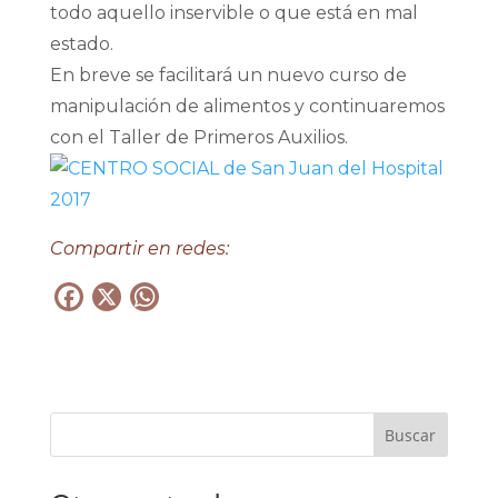
todo aquello inservible o que está en mal
estado.
En breve se facilitará un nuevo curso de
manipulación de alimentos y continuaremos
con el Taller de Primeros Auxilios.
Compartir en redes:
F
X
W
a
h
c
a
e
t
b
s
Buscar
o
A
o
p