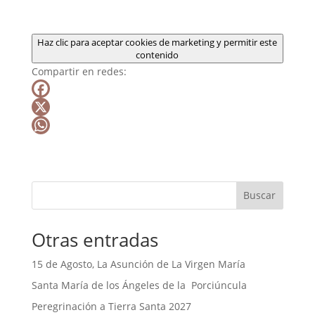
Haz clic para aceptar cookies de marketing y permitir este
contenido
Compartir en redes:
F
a
X
c
W
e
h
b
a
Buscar
o
t
o
s
Otras entradas
k
A
p
15 de Agosto, La Asunción de La Virgen María
p
Santa María de los Ángeles de la Porciúncula
Peregrinación a Tierra Santa 2027