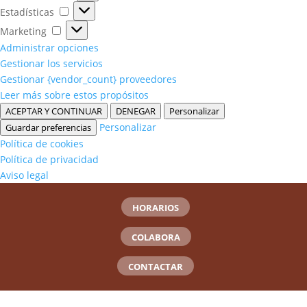
Estadísticas
Estadísticas
Marketing
Marketing
Administrar opciones
Gestionar los servicios
Gestionar {vendor_count} proveedores
Leer más sobre estos propósitos
ACEPTAR Y CONTINUAR
DENEGAR
Personalizar
Personalizar
Guardar preferencias
Política de cookies
Política de privacidad
Aviso legal
HORARIOS
COLABORA
CONTACTAR