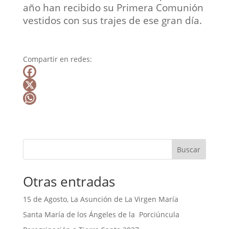
año han recibido su Primera Comunión
vestidos con sus trajes de ese gran día.
Compartir en redes:
F
a
X
c
W
e
h
b
a
Buscar
o
t
o
s
Otras entradas
k
A
p
15 de Agosto, La Asunción de La Virgen María
p
Santa María de los Ángeles de la Porciúncula