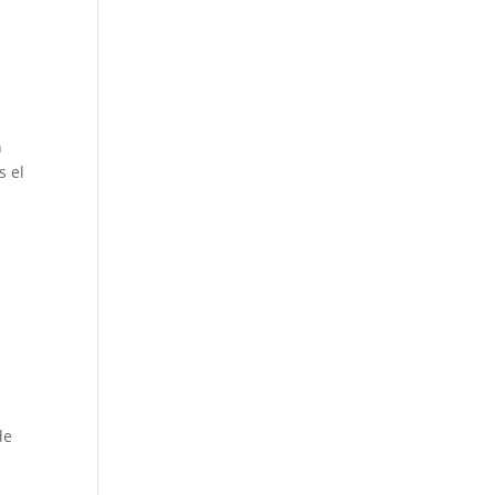
n
s el
de
: