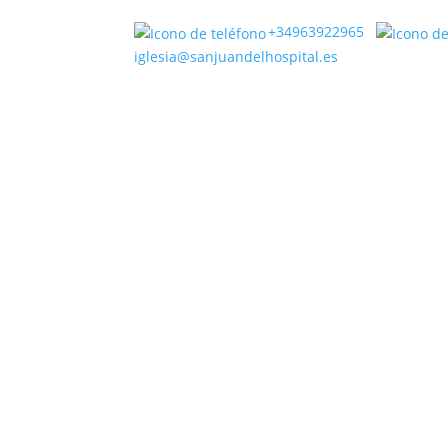
+34963922965
iglesia@sanjuandelhospital.es