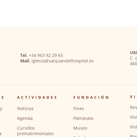
Ubi
Tel.
+34 963 92 29 65
C. 
Mail.
iglesia@sanjuandelhospital.es
460
VI
OS
ACTIVIDADES
FUNDACIÓN
Res
y
Noticias
Fines
Vis
Agenda
Patronato
Vis
Cursillos
Museo
a
prematrimoniales
Eta