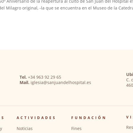
0º Aniversario de la reapertura al culto de San Juan del Hospital e
del Milagro original, -la que se encuentra en el Museo de la Catedra
Ubi
Tel.
+34 963 92 29 65
C. 
Mail.
iglesia@sanjuandelhospital.es
460
VI
OS
ACTIVIDADES
FUNDACIÓN
Res
y
Noticias
Fines