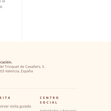
s la
l,
cación.
del Trinquet de Cavallers, 5.
03 Valencia, España
SITA
CENTRO
SOCIAL
ervar visita guiada
Actividades y horarios