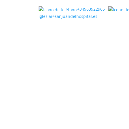
+34963922965
iglesia@sanjuandelhospital.es