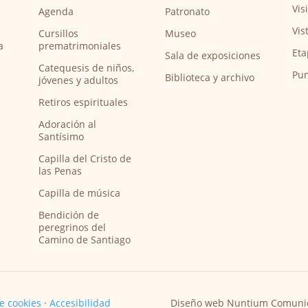
Vis
Agenda
Patronato
Vis
Cursillos
Museo
a
prematrimoniales
Eta
Sala de exposiciones
Catequesis de niños,
Pun
Biblioteca y archivo
jóvenes y adultos
Retiros espirituales
Adoración al
Santísimo
Capilla del Cristo de
las Penas
Capilla de música
Bendición de
peregrinos del
Camino de Santiago
de cookies
·
Accesibilidad
Diseño web Nuntium Comuni