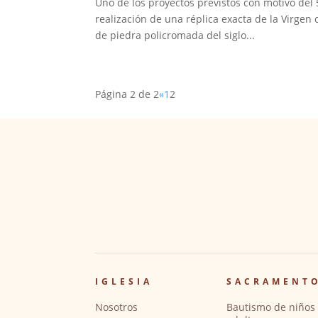
Uno de los proyectos previstos con motivo del 5
realización de una réplica exacta de la Virgen 
de piedra policromada del siglo...
Página 2 de 2
«
1
2
IGLESIA
SACRAMENT
Nosotros
Bautismo de niños 