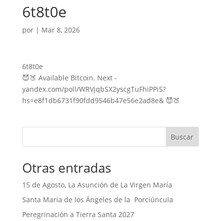
6t8t0e
por
|
Mar 8, 2026
6t8t0e
😈🍑 Available Bitcoin. Next -
yandex.com/poll/WRVjqbSX2yscgTuFhiPPi5?
hs=e8f1db6731f90fdd9546b47e56e2ad8e& 😈🍑
Buscar
Otras entradas
15 de Agosto, La Asunción de La Virgen María
Santa María de los Ángeles de la Porciúncula
Peregrinación a Tierra Santa 2027