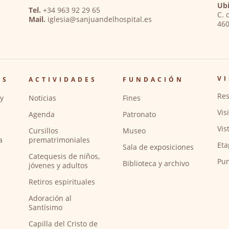
Ubi
Tel.
+34 963 92 29 65
C. 
Mail.
iglesia@sanjuandelhospital.es
460
VI
OS
ACTIVIDADES
FUNDACIÓN
Res
y
Noticias
Fines
Vis
Agenda
Patronato
Vis
Cursillos
Museo
a
prematrimoniales
Eta
Sala de exposiciones
Catequesis de niños,
Pun
Biblioteca y archivo
jóvenes y adultos
Retiros espirituales
Adoración al
Santísimo
Capilla del Cristo de