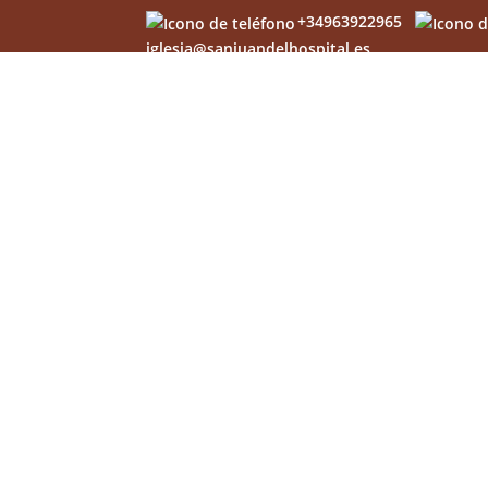
+34963922965
iglesia@sanjuandelhospital.es