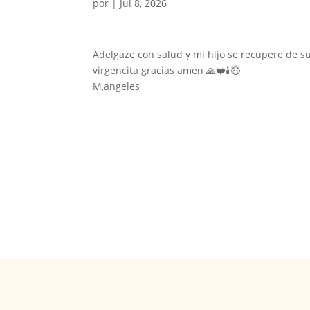
por
|
Jul 8, 2026
Adelgaze con salud y mi hijo se recupere de su
virgencita gracias amen 🙏❤️🕯️😇
M,angeles