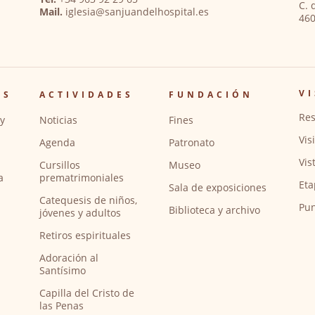
C. 
Mail.
iglesia@sanjuandelhospital.es
460
VI
OS
ACTIVIDADES
FUNDACIÓN
Res
y
Noticias
Fines
Vis
Agenda
Patronato
Vis
Cursillos
Museo
a
prematrimoniales
Eta
Sala de exposiciones
Catequesis de niños,
Pun
Biblioteca y archivo
jóvenes y adultos
Retiros espirituales
Adoración al
Santísimo
Capilla del Cristo de
las Penas