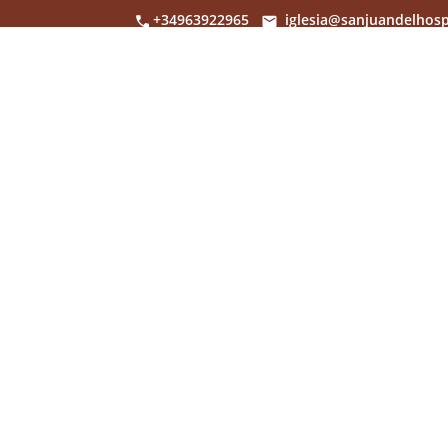
+34963922965
iglesia@sanjuandelhosp