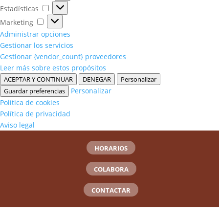
Estadísticas
Estadísticas
Marketing
Marketing
Administrar opciones
Gestionar los servicios
Gestionar {vendor_count} proveedores
Leer más sobre estos propósitos
ACEPTAR Y CONTINUAR
DENEGAR
Personalizar
Personalizar
Guardar preferencias
Política de cookies
Política de privacidad
Aviso legal
HORARIOS
COLABORA
CONTACTAR