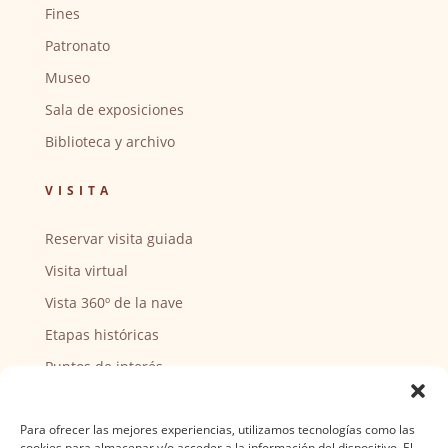
Fines
Patronato
Museo
Sala de exposiciones
Biblioteca y archivo
VISITA
Reservar visita guiada
Visita virtual
Vista 360º de la nave
Etapas históricas
Puntos de interés
CENTRO SOCIAL
Para ofrecer las mejores experiencias, utilizamos tecnologías como las
cookies para almacenar y/o acceder a la información del dispositivo. El