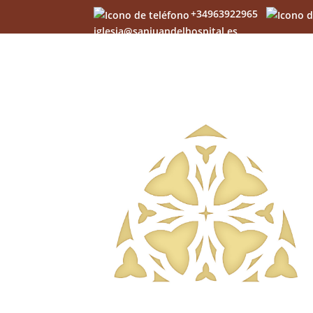
+34963922965
iglesia@sanjuandelhospital.es