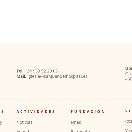
Ubi
Tel.
+34 963 92 29 65
C. 
Mail.
iglesia@sanjuandelhospital.es
460
VI
OS
ACTIVIDADES
FUNDACIÓN
Res
y
Noticias
Fines
Vis
Agenda
Patronato