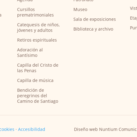
Vis
Cursillos
Museo
a
prematrimoniales
Eta
Sala de exposiciones
Catequesis de niños,
Pun
Biblioteca y archivo
jóvenes y adultos
Retiros espirituales
Adoración al
Santísimo
Capilla del Cristo de
las Penas
Capilla de música
Bendición de
peregrinos del
Camino de Santiago
 cookies
·
Accesibilidad
Diseño web Nuntium Comunic