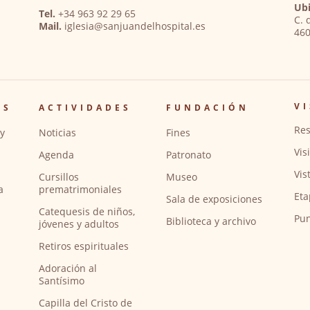
Ubi
Tel.
+34 963 92 29 65
C. 
Mail.
iglesia@sanjuandelhospital.es
460
VI
OS
ACTIVIDADES
FUNDACIÓN
Res
y
Noticias
Fines
Vis
Agenda
Patronato
Vis
Cursillos
Museo
a
prematrimoniales
Eta
Sala de exposiciones
Catequesis de niños,
Pun
Biblioteca y archivo
jóvenes y adultos
Retiros espirituales
Adoración al
Santísimo
Capilla del Cristo de