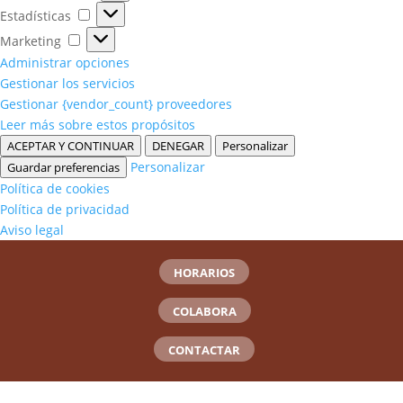
Estadísticas
Estadísticas
Marketing
Marketing
Administrar opciones
Gestionar los servicios
Gestionar {vendor_count} proveedores
Leer más sobre estos propósitos
ACEPTAR Y CONTINUAR
DENEGAR
Personalizar
Personalizar
Guardar preferencias
Política de cookies
Política de privacidad
Aviso legal
HORARIOS
COLABORA
CONTACTAR