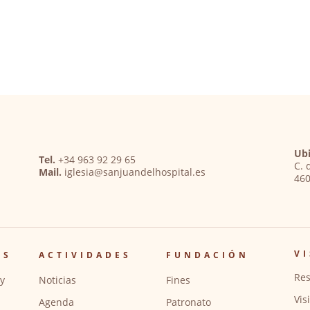
Ubi
Tel.
+34 963 92 29 65
C. 
Mail.
iglesia@sanjuandelhospital.es
460
VI
OS
ACTIVIDADES
FUNDACIÓN
Res
y
Noticias
Fines
Vis
Agenda
Patronato