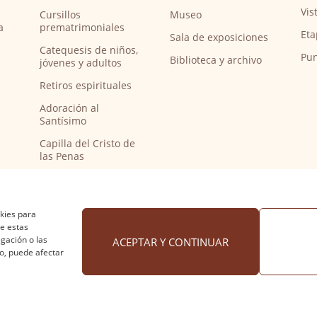
Vis
Cursillos
Museo
a
prematrimoniales
Eta
Sala de exposiciones
Catequesis de niños,
Pun
Biblioteca y archivo
jóvenes y adultos
Retiros espirituales
Adoración al
Santísimo
Capilla del Cristo de
las Penas
Capilla de música
Bendición de
peregrinos del
okies para
Camino de Santiago
de estas
gación o las
ACEPTAR Y CONTINUAR
to, puede afectar
 cookies
·
Accesibilidad
Diseño web Nuntium Comunic