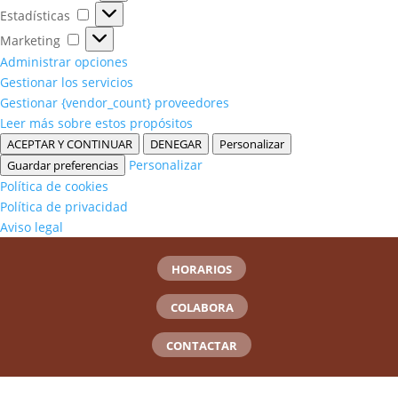
Estadísticas
Estadísticas
Marketing
Marketing
Administrar opciones
Gestionar los servicios
Gestionar {vendor_count} proveedores
Leer más sobre estos propósitos
ACEPTAR Y CONTINUAR
DENEGAR
Personalizar
Personalizar
Guardar preferencias
Política de cookies
Política de privacidad
Aviso legal
HORARIOS
COLABORA
CONTACTAR