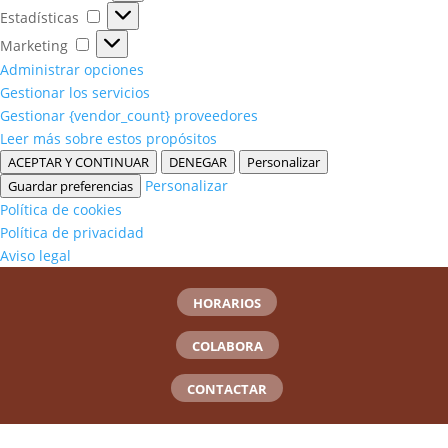
Estadísticas
Estadísticas
Marketing
Marketing
Administrar opciones
Gestionar los servicios
Gestionar {vendor_count} proveedores
Leer más sobre estos propósitos
ACEPTAR Y CONTINUAR
DENEGAR
Personalizar
Personalizar
Guardar preferencias
Política de cookies
Política de privacidad
Aviso legal
HORARIOS
COLABORA
CONTACTAR