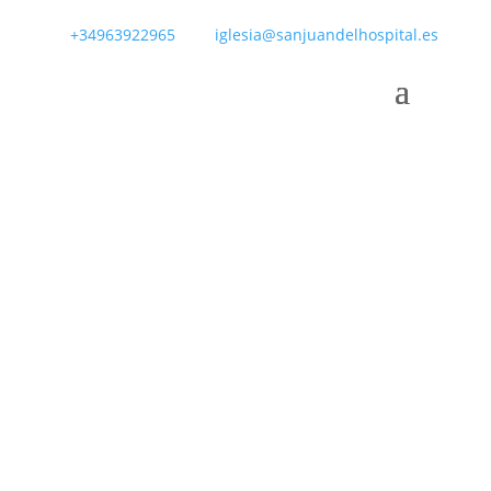
+34963922965
iglesia@sanjuandelhospital.es