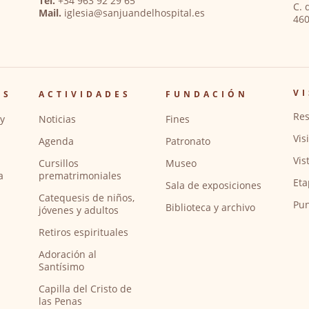
Tel.
+34 963 92 29 65
C. 
Mail.
iglesia@sanjuandelhospital.es
460
VI
OS
ACTIVIDADES
FUNDACIÓN
Res
y
Noticias
Fines
Vis
Agenda
Patronato
Vis
Cursillos
Museo
a
prematrimoniales
Eta
Sala de exposiciones
Catequesis de niños,
Pun
Biblioteca y archivo
jóvenes y adultos
Retiros espirituales
Adoración al
Santísimo
Capilla del Cristo de
las Penas