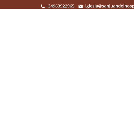
+34963922965
iglesia@sanjuandelhosp