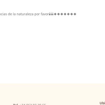
as de la naturaleza por favor🕯️🕯️🕯️🍀🍀🍀🍀🍀🍀🍀
Ubi