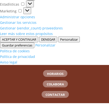
Estadísticas
Estadísticas
Marketing
Marketing
Administrar opciones
Gestionar los servicios
Gestionar {vendor_count} proveedores
Leer más sobre estos propósitos
ACEPTAR Y CONTINUAR
DENEGAR
Personalizar
Personalizar
Guardar preferencias
Política de cookies
Política de privacidad
Aviso legal
HORARIOS
COLABORA
CONTACTAR