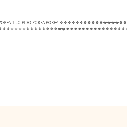
FA T LO PIDO PORFA PORFA 🍀🍀🍀🍀🍀🍀🍀🍀🍀🍀🍀❤️❤️❤️❤️🍀🍀
🍀🍀🍀🍀🍀🍀🍀🍀🍀🍀🍀🍀🍀🍀🍀❤️❤️🍀🍀🍀🍀🍀🍀🍀🍀🍀🍀🍀🍀🍀🍀🍀