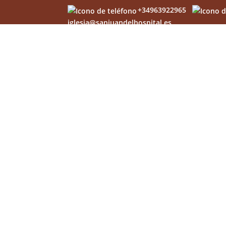
+34963922965
iglesia@sanjuandelhospital.es