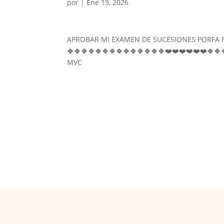
por
|
Ene 19, 2026
APROBAR MI EXAMEN DE SUCESIONES PORFA POR
🍀🍀🍀🍀🍀🍀🍀🍀🍀🍀🍀🍀🍀🍀❤️❤️❤️❤️❤️❤️🍀🍀
MVC