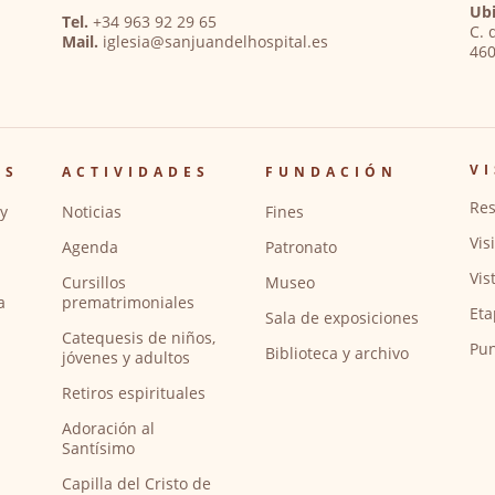
Ubi
Tel.
+34 963 92 29 65
C. 
Mail.
iglesia@sanjuandelhospital.es
460
VI
OS
ACTIVIDADES
FUNDACIÓN
Res
y
Noticias
Fines
Vis
Agenda
Patronato
Vis
Cursillos
Museo
a
prematrimoniales
Eta
Sala de exposiciones
Catequesis de niños,
Pun
Biblioteca y archivo
jóvenes y adultos
Retiros espirituales
Adoración al
Santísimo
Capilla del Cristo de