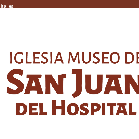
ital.es