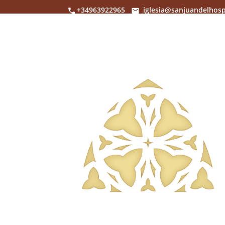
+34963922965
iglesia@sanjuandelhosp