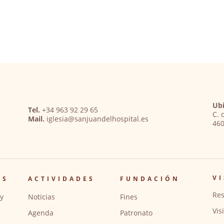
Ubi
Tel.
+34 963 92 29 65
C. 
Mail.
iglesia@sanjuandelhospital.es
460
VI
OS
ACTIVIDADES
FUNDACIÓN
Res
y
Noticias
Fines
Vis
Agenda
Patronato