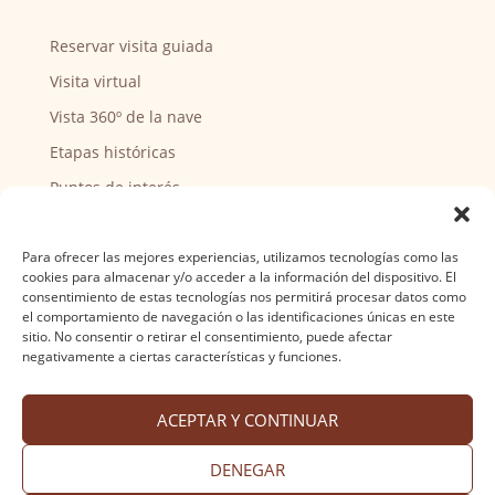
Reservar visita guiada
Visita virtual
Vista 360º de la nave
Etapas históricas
Puntos de interés
CENTRO SOCIAL
Para ofrecer las mejores experiencias, utilizamos tecnologías como las
cookies para almacenar y/o acceder a la información del dispositivo. El
Actividades y horarios
consentimiento de estas tecnologías nos permitirá procesar datos como
el comportamiento de navegación o las identificaciones únicas en este
Ser voluntario
sitio. No consentir o retirar el consentimiento, puede afectar
negativamente a ciertas características y funciones.
ACEPTAR Y CONTINUAR
Aviso legal
·
Política de privacidad
·
Política de
cookies
·
Accesibilidad
Diseño web Nuntium Comunicación
DENEGAR