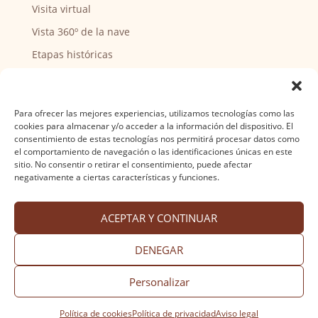
Visita virtual
Vista 360º de la nave
Etapas históricas
Puntos de interés
CENTRO SOCIAL
Para ofrecer las mejores experiencias, utilizamos tecnologías como las
cookies para almacenar y/o acceder a la información del dispositivo. El
consentimiento de estas tecnologías nos permitirá procesar datos como
Actividades y horarios
el comportamiento de navegación o las identificaciones únicas en este
sitio. No consentir o retirar el consentimiento, puede afectar
Ser voluntario
negativamente a ciertas características y funciones.
ACEPTAR Y CONTINUAR
Aviso legal
·
Política de privacidad
·
Política de
cookies
·
Accesibilidad
Diseño web Nuntium Comunicación
DENEGAR
Personalizar
Política de cookies
Política de privacidad
Aviso legal