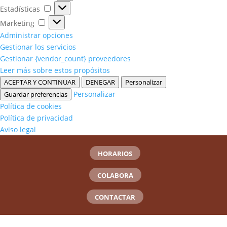
Estadísticas
Estadísticas
Marketing
Marketing
Administrar opciones
Gestionar los servicios
Gestionar {vendor_count} proveedores
Leer más sobre estos propósitos
ACEPTAR Y CONTINUAR
DENEGAR
Personalizar
Personalizar
Guardar preferencias
Política de cookies
Política de privacidad
Aviso legal
HORARIOS
COLABORA
CONTACTAR