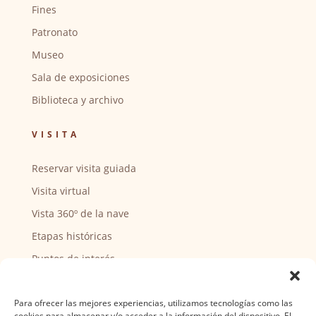
Fines
Patronato
Museo
Sala de exposiciones
Biblioteca y archivo
VISITA
Reservar visita guiada
Visita virtual
Vista 360º de la nave
Etapas históricas
Puntos de interés
CENTRO SOCIAL
Para ofrecer las mejores experiencias, utilizamos tecnologías como las
cookies para almacenar y/o acceder a la información del dispositivo. El