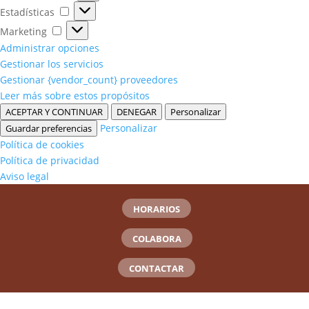
Estadísticas
Estadísticas
Marketing
Marketing
Administrar opciones
Gestionar los servicios
Gestionar {vendor_count} proveedores
Leer más sobre estos propósitos
ACEPTAR Y CONTINUAR
DENEGAR
Personalizar
Personalizar
Guardar preferencias
Política de cookies
Política de privacidad
Aviso legal
HORARIOS
COLABORA
CONTACTAR