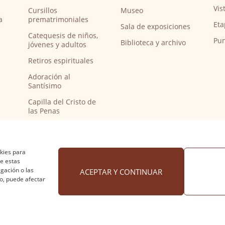
Vis
Cursillos
Museo
a
prematrimoniales
Eta
Sala de exposiciones
Catequesis de niños,
Pun
Biblioteca y archivo
jóvenes y adultos
Retiros espirituales
Adoración al
Santísimo
Capilla del Cristo de
las Penas
Capilla de música
Bendición de
peregrinos del
okies para
Camino de Santiago
de estas
gación o las
ACEPTAR Y CONTINUAR
to, puede afectar
 cookies
·
Accesibilidad
Diseño web Nuntium Comunic