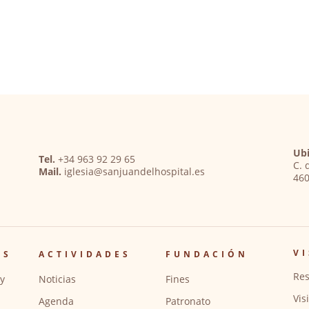
Ubi
Tel.
+34 963 92 29 65
C. 
Mail.
iglesia@sanjuandelhospital.es
460
VI
OS
ACTIVIDADES
FUNDACIÓN
Res
y
Noticias
Fines
Vis
Agenda
Patronato