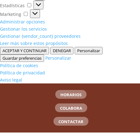
Estadísticas
Estadísticas
Marketing
Marketing
Administrar opciones
Gestionar los servicios
Gestionar {vendor_count} proveedores
Leer más sobre estos propósitos
ACEPTAR Y CONTINUAR
DENEGAR
Personalizar
Personalizar
Guardar preferencias
Política de cookies
Política de privacidad
Aviso legal
HORARIOS
COLABORA
CONTACTAR