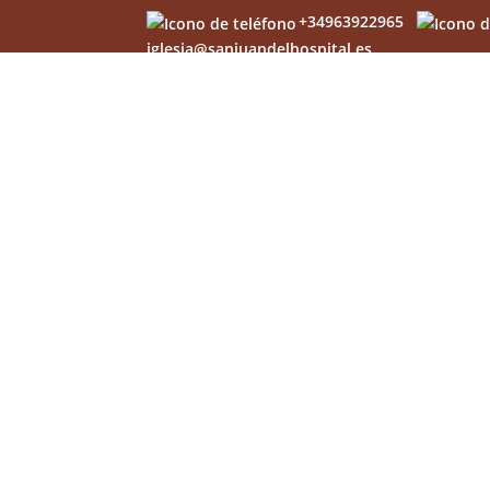
+34963922965
iglesia@sanjuandelhospital.es