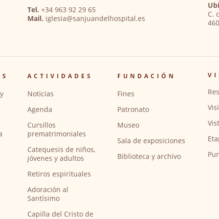
Ubi
Tel.
+34 963 92 29 65
C. 
Mail.
iglesia@sanjuandelhospital.es
460
VI
OS
ACTIVIDADES
FUNDACIÓN
Res
y
Noticias
Fines
Vis
Agenda
Patronato
Vis
Cursillos
Museo
a
prematrimoniales
Eta
Sala de exposiciones
Catequesis de niños,
Pun
Biblioteca y archivo
jóvenes y adultos
Retiros espirituales
Adoración al
Santísimo
Capilla del Cristo de