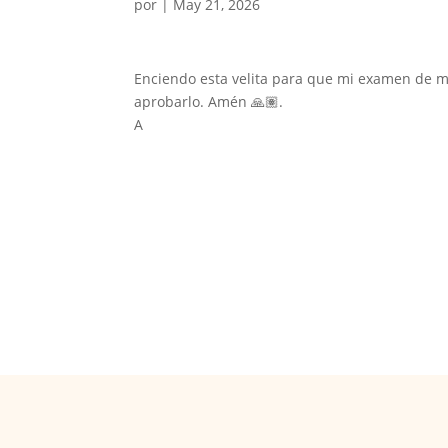
por
|
May 21, 2026
Enciendo esta velita para que mi examen de m
aprobarlo. Amén 🙏🏽.
A