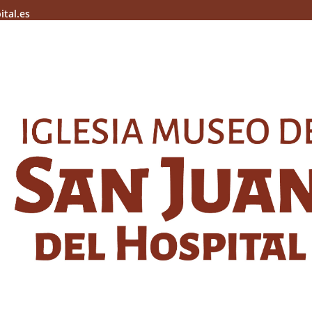
ital.es