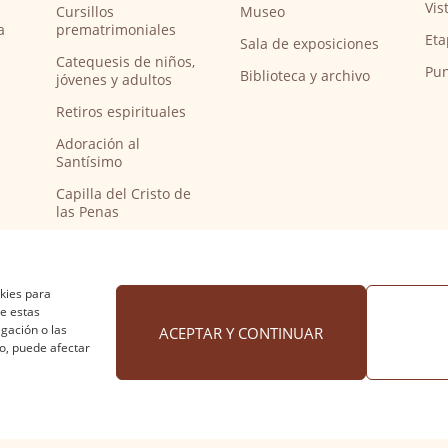
Vis
Cursillos
Museo
a
prematrimoniales
Eta
Sala de exposiciones
Catequesis de niños,
Pun
Biblioteca y archivo
jóvenes y adultos
Retiros espirituales
Adoración al
Santísimo
Capilla del Cristo de
las Penas
Capilla de música
Bendición de
peregrinos del
okies para
Camino de Santiago
de estas
gación o las
ACEPTAR Y CONTINUAR
to, puede afectar
 cookies
·
Accesibilidad
Diseño web Nuntium Comunic