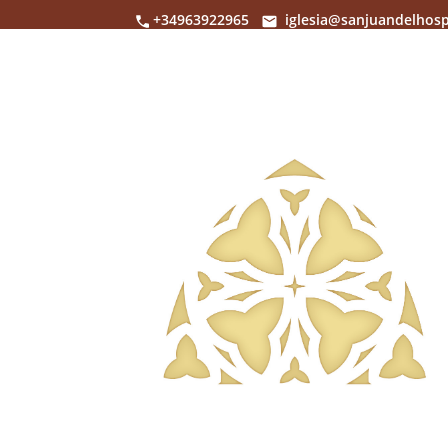
+34963922965
iglesia@sanjuandelhosp