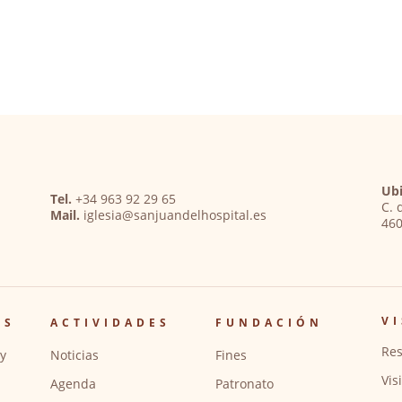
Ubi
Tel.
+34 963 92 29 65
C. 
Mail.
iglesia@sanjuandelhospital.es
460
VI
OS
ACTIVIDADES
FUNDACIÓN
Res
y
Noticias
Fines
Vis
Agenda
Patronato