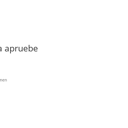
a apruebe
amen