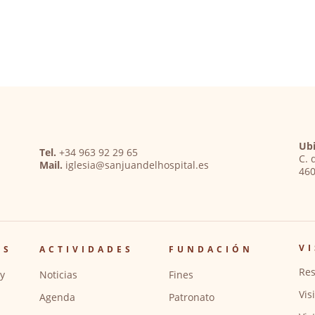
Ubi
Tel.
+34 963 92 29 65
C. 
Mail.
iglesia@sanjuandelhospital.es
460
VI
OS
ACTIVIDADES
FUNDACIÓN
Res
y
Noticias
Fines
Vis
Agenda
Patronato