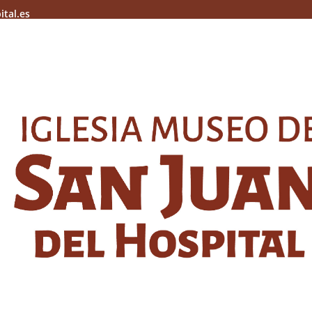
ital.es