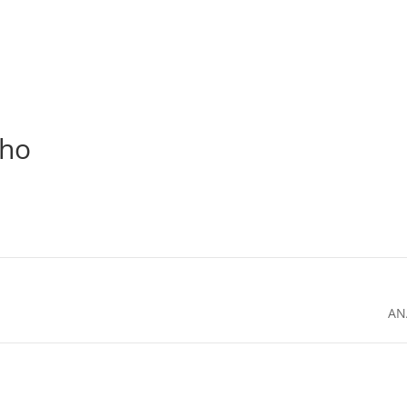
cho
AN