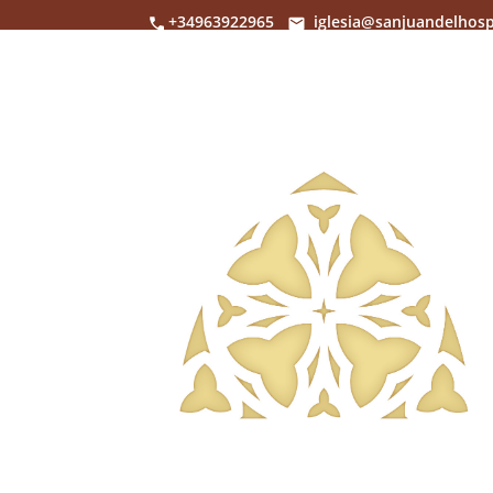
+34963922965
iglesia@sanjuandelhosp