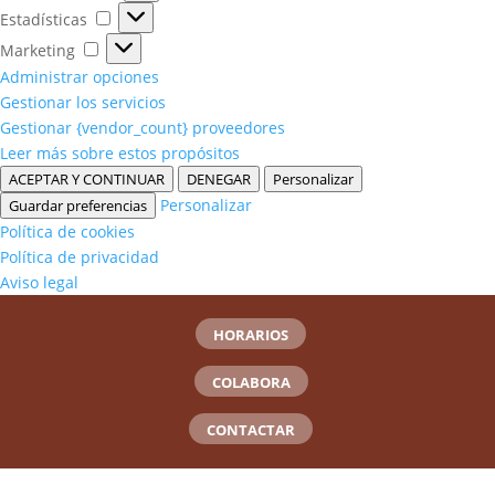
Estadísticas
Estadísticas
Marketing
Marketing
Administrar opciones
Gestionar los servicios
Gestionar {vendor_count} proveedores
Leer más sobre estos propósitos
ACEPTAR Y CONTINUAR
DENEGAR
Personalizar
Personalizar
Guardar preferencias
Política de cookies
Política de privacidad
Aviso legal
HORARIOS
COLABORA
CONTACTAR