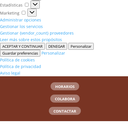
Estadísticas
Estadísticas
Marketing
Marketing
Administrar opciones
Gestionar los servicios
Gestionar {vendor_count} proveedores
Leer más sobre estos propósitos
ACEPTAR Y CONTINUAR
DENEGAR
Personalizar
Personalizar
Guardar preferencias
Política de cookies
Política de privacidad
Aviso legal
HORARIOS
COLABORA
CONTACTAR