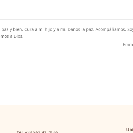
en paz y bien. Cura a mi hijo y a mí. Danos la paz. Acompáñamos. So
emos a Dios.
Emm
Ubi
Tel.
+34 963 92 29 65