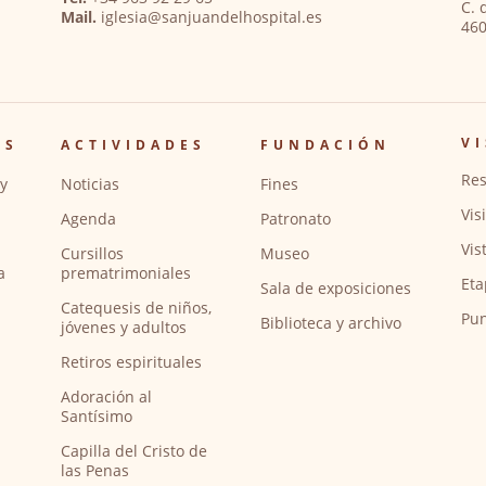
C. 
Mail.
iglesia@sanjuandelhospital.es
460
VI
OS
ACTIVIDADES
FUNDACIÓN
Res
y
Noticias
Fines
Vis
Agenda
Patronato
Vis
Cursillos
Museo
a
prematrimoniales
Eta
Sala de exposiciones
Catequesis de niños,
Pun
Biblioteca y archivo
jóvenes y adultos
Retiros espirituales
Adoración al
Santísimo
Capilla del Cristo de
las Penas