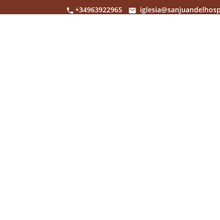
+34963922965
iglesia@sanjuandelhosp