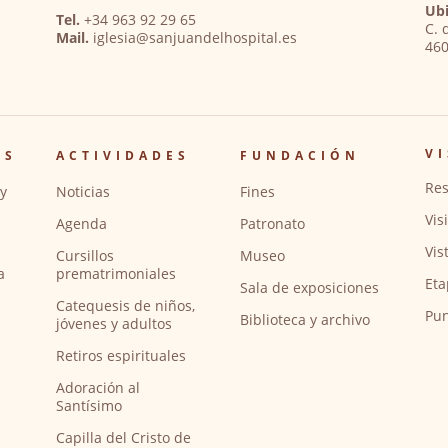
Ubi
Tel.
+34 963 92 29 65
C. 
Mail.
iglesia@sanjuandelhospital.es
460
VI
OS
ACTIVIDADES
FUNDACIÓN
Res
y
Noticias
Fines
Vis
Agenda
Patronato
Vis
Cursillos
Museo
a
prematrimoniales
Eta
Sala de exposiciones
Catequesis de niños,
Pun
Biblioteca y archivo
jóvenes y adultos
Retiros espirituales
Adoración al
Santísimo
Capilla del Cristo de