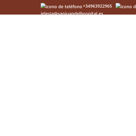
+34963922965
iglesia@sanjuandelhospital.es