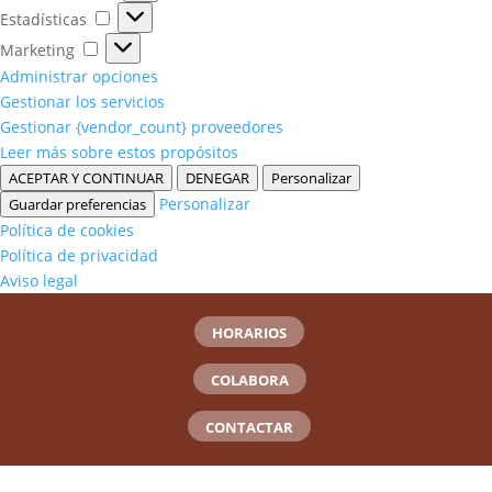
Estadísticas
Estadísticas
Marketing
Marketing
Administrar opciones
Gestionar los servicios
Gestionar {vendor_count} proveedores
Leer más sobre estos propósitos
ACEPTAR Y CONTINUAR
DENEGAR
Personalizar
Personalizar
Guardar preferencias
Política de cookies
Política de privacidad
Aviso legal
HORARIOS
COLABORA
CONTACTAR