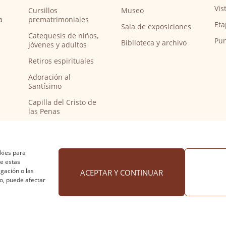
Vis
Cursillos
Museo
a
prematrimoniales
Eta
Sala de exposiciones
Catequesis de niños,
Pun
Biblioteca y archivo
jóvenes y adultos
Retiros espirituales
Adoración al
Santísimo
Capilla del Cristo de
las Penas
Capilla de música
Bendición de
peregrinos del
okies para
Camino de Santiago
de estas
gación o las
ACEPTAR Y CONTINUAR
to, puede afectar
 cookies
·
Accesibilidad
Diseño web Nuntium Comunic