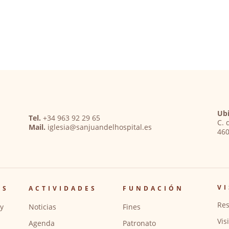
Ubi
Tel.
+34 963 92 29 65
C. 
Mail.
iglesia@sanjuandelhospital.es
460
VI
OS
ACTIVIDADES
FUNDACIÓN
Res
y
Noticias
Fines
Vis
Agenda
Patronato